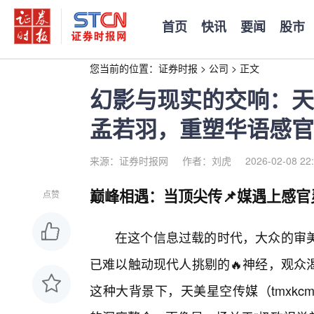
首页
快讯
要闻
股市
您当前的位置：
证券时报
>
公司
>
正文
幻影与现实的交响：天美
孟若羽，重塑华语感官
来源：证券时报网
作者：刘虎
2026-02-08 22
巅峰相遇：当顶尖传📌媒遇上感官
点赞
在这个信息过载的时代，大众的审
已难以触动现代人挑剔的🔥神经，观众
这种大背景下，天美星空传媒（tmxk