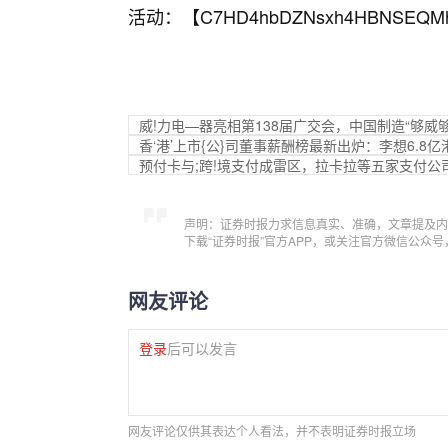
活动：【
C7HD4hbDZNsxh4HBNSEQM
威!力电—器亮相第138届广交会，中国制造“够威够
香‘港’上市{公}司董事薪酬榜最新出炉：李想6.8
预付卡与;跨!境支付成雷区，拉卡拉等五家支付公
声明：证券时报力求信息真实、准确，文章提及内
下载“证券时报”官方APP，或关注官方微信公众
网友评论
登录
后可以发言
网友评论仅供其表达个人看法，并不表明证券时报立场